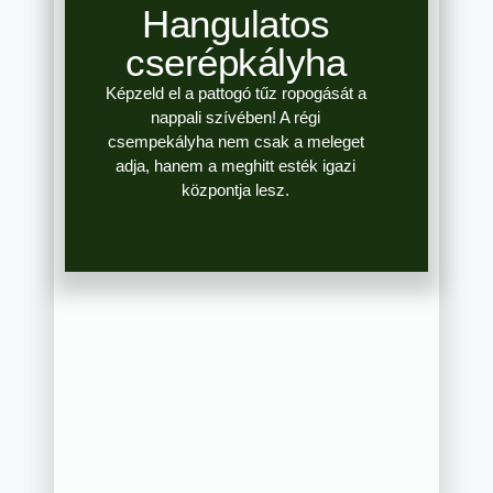
Hangulatos
cserépkályha
Képzeld el a pattogó tűz ropogását a
nappali szívében! A régi
csempekályha nem csak a meleget
adja, hanem a meghitt esték igazi
központja lesz.