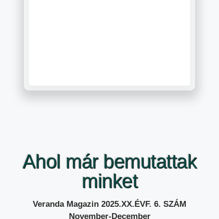
tó kocsival
a
Ahol már bemutattak
minket
Veranda Magazin 2025.XX.ÉVF. 6. SZÁM
November-December