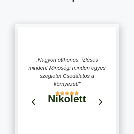
„Nagyon otthonos, ízléses
„A h
minden! Minőségi minden egyes
atmoszfé
szeglete! Csodálatos a
sugároz. 
környezet!”
és a jó l
kellemes p
Nikolett
használt
ebédünk,
elkész
körzetben
és program