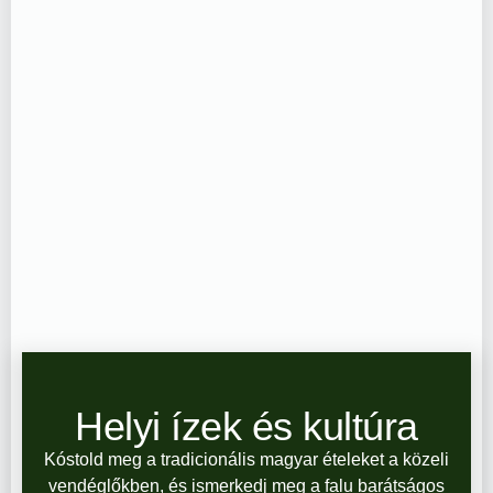
Helyi ízek és kultúra
Kóstold meg a tradicionális magyar ételeket a közeli
vendéglőkben, és ismerkedj meg a falu barátságos