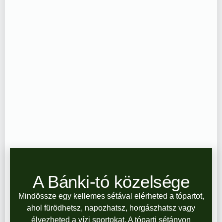
A Bánki-tó közelsége
Mindössze egy kellemes sétával elérheted a tópartot,
ahol fürödhetsz, napozhatsz, horgászhatsz vagy
élvezheted a vízi sportokat. A tóparti sétányon