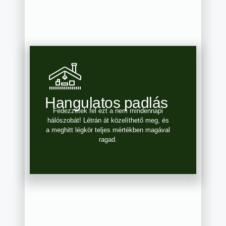
Hangulatos padlás
Fedezzétek fel ezt a nem mindennapi
hálószobát! Létrán át közelíthető meg, és
a meghitt légkör teljes mértékben magával
ragad.